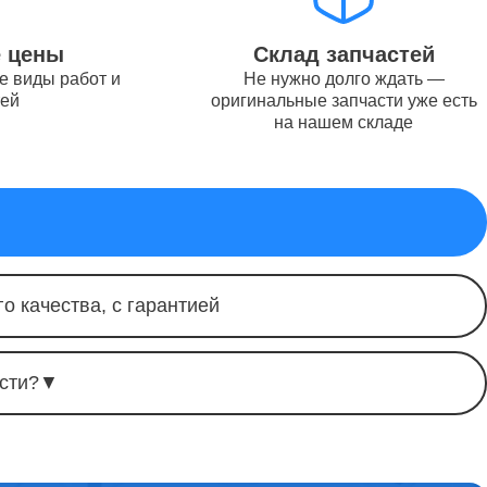
от 11000
е цены
Склад запчастей
е виды работ и
Не нужно долго ждать —
тей
оригинальные запчасти уже есть
на нашем складе
от 3000
от 1600
о качества, с гарантией
от 2700
сти?
▼
от 5700
аса
от 7200