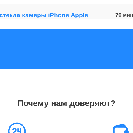
стекла камеры iPhone Apple
70
GPS-модуля iPhone Apple
40
разъема зарядки iPhone Apple
90
от 1.5
динамика телефонов Apple
часов
Почему нам доверяют?
Wi-Fi телефонов Apple
от 50