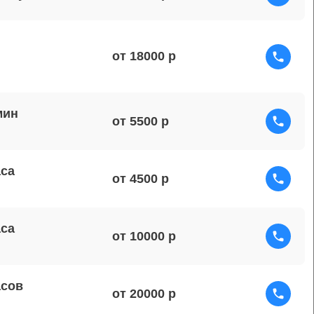
от 18000
мин
от 5500
аса
от 4500
аса
от 10000
асов
от 20000