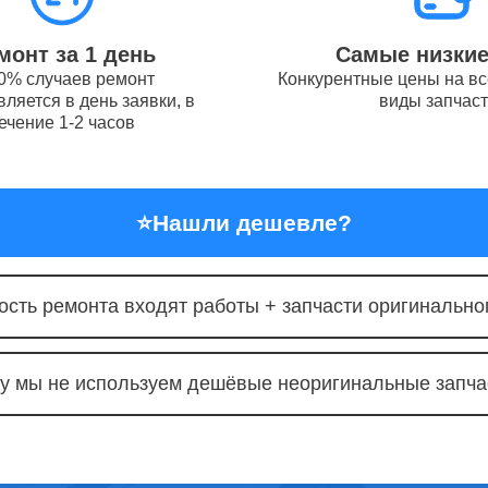
от 1.5
цепи питания телефонов Apple
часов
монт за 1 день
Самые низки
0% случаев ремонт
Конкурентные цены на вс
ляется в день заявки, в
виды запчас
от 1.5
ечение 1-2 часов
USB порта телефонов Apple
часов
⭐
Нашли дешевле?
камеры iPhone Apple
90
ость ремонта входят работы + запчасти оригинальног
сная чистка телефонов Apple
от 30
у мы не используем дешёвые неоригинальные запча
корпуса iPhone Apple
от 50
от 1 ч
материнской платы iPhone Apple