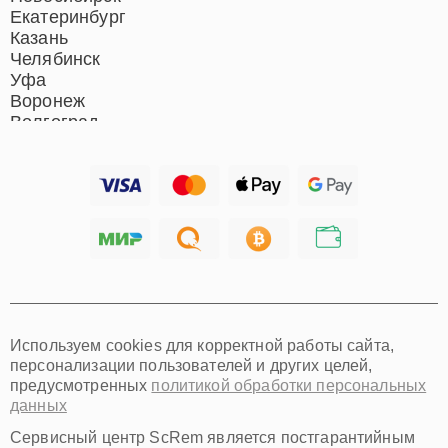
Екатеринбург
Казань
Челябинск
Уфа
Воронеж
Волгоград
Барнаул
Ижевск
Тольятти
Ярославль
Саратов
Хабаровск
Томск
Тюмень
Иркутск
Самара
Используем cookies для корректной работы сайта,
Омск
персонализации пользователей и других целей,
Красноярск
предусмотренных
политикой обработки персональных
Пермь
данных
Ульяновск
Киров
Сервисный центр ScRem является постгарантийным