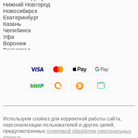
Нижний Новгород
Новосибирск
Екатеринбург
Казань
Челябинск
Уфа
Воронеж
Волгоград
Барнаул
Ижевск
Тольятти
Ярославль
Саратов
Хабаровск
Томск
Тюмень
Иркутск
Самара
Используем cookies для корректной работы сайта,
Омск
персонализации пользователей и других целей,
Красноярск
предусмотренных
политикой обработки персональных
Пермь
данных