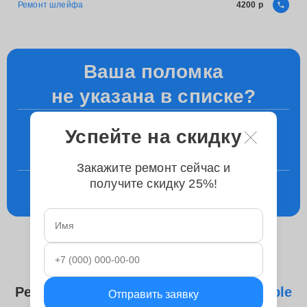
Ремонт шлейфа
4200
Ваша поломка
не указана в списке?
+7 (800) 100-49-87
Успейте на скидку
Уточните у менеджера по телефону
Закажите ремонт сейчас и
получите скидку 25%!
Консультация
в телеграм
Ремонтируем следующие модели
Apple
Отправить заявку