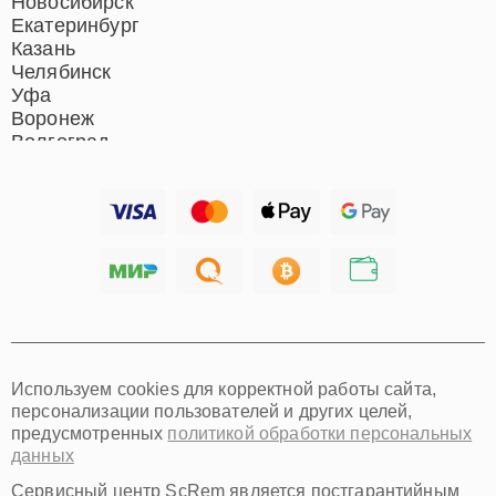
Новосибирск
Екатеринбург
Казань
Челябинск
Уфа
Воронеж
Волгоград
Барнаул
Ижевск
Тольятти
Ярославль
Саратов
Хабаровск
Томск
Тюмень
Иркутск
Самара
Используем cookies для корректной работы сайта,
Омск
персонализации пользователей и других целей,
Красноярск
предусмотренных
политикой обработки персональных
Пермь
данных
Ульяновск
Киров
Сервисный центр ScRem является постгарантийным