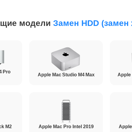
от 110 минут
ющие модели
Замен HDD (замен 
от 70 минут
от 100 минут
4 Pro
Apple Mac Studio M4 Max
Apple 
ck M2
Apple Mac Pro Intel 2019
Apple