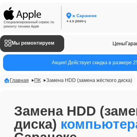
в Саранске
⭐ 4.9 (3000+)
Специализированный сервис по
ремонту техники Apple
Мы ремонтируем
Цены
Гара
Акция! Действует скидка в размере 
Главная
ПК
Замена HDD (замена жёсткого диска)
Замена HDD (заме
диска)
компьютер