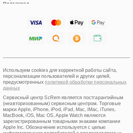
Волгоград
Барнаул
Ижевск
Тольятти
Ярославль
Саратов
Хабаровск
Томск
Тюмень
Иркутск
Самара
Используем cookies для корректной работы сайта,
Омск
персонализации пользователей и других целей,
Красноярск
предусмотренных
политикой обработки персональных
Пермь
данных
Ульяновск
Киров
Сервисный центр ScRem является постгарантийным
Архангельск
(неавторизованным) сервисным центром. Торговые
Астрахань
марки Apple, iPhone, iPod, iPad, Mac, iMac, iTunes,
MacBook, iOS, Mac OS, Apple Watch являются
Белгород
зарегистрированным товарными знаками компании
Благовещенск
Apple Inc. Обозначение используется с целью
Брянск