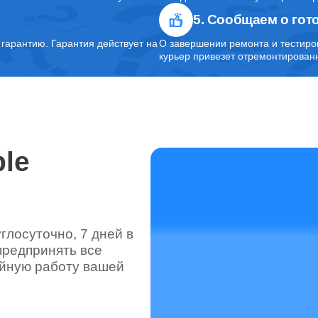
5. Сообщаем о гот
от 30 минут
арантию. Гарантия действует на
О завершении ремонта и тестиро
курьер привезет отремонтированн
le
лосуточно, 7 дней в
предпринять все
ойную работу вашей