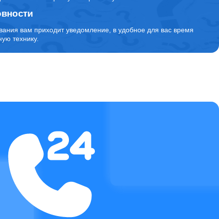
овности
2700
вания вам приходит уведомление, в удобное для вас время
ую технику.