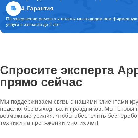
4. Гарантия
Комплексная чистка
По завершении ремонта и оплаты мы выдадим вам фирменную г
услуги и запчасти до 3 лет.
Спросите эксперта App
прямо сейчас
Мы поддерживаем связь с нашими клиентами круг
неделю, без выходных и праздников. Мы готовы 
возможные усилия, чтобы обеспечить беспереб
техники на протяжении многих лет!