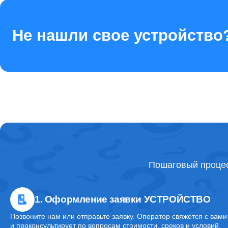
Ремонт стекла камеры
Не нашли свое устройство
Ремонт контроллера питания
Ремонт FaceID
Ремонт камеры
Пошаговый процес
Ремонт задней крышки
1. Оформление заявки УСТРОЙСТВО
Ремонт заднего стекла
Позвоните нам или отправьте заявку. Оператор свяжется с вами
и проконсультирует по вопросам стоимости, сроков и условий.