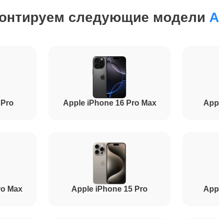
от 30 минут
онтируем следующие модели
A
от 1.5 часов
от 1 часа
 Pro
Apple iPhone 16 Pro Max
App
от 50 минут
от 1 часа
ro Max
Apple iPhone 15 Pro
App
от 1.5 часов