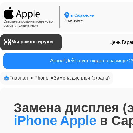
в Саранске
⭐ 4.9 (3000+)
Специализированный сервис по
ремонту техники Apple
Мы ремонтируем
Цены
Гара
Акция! Действует скидка в размере 
Главная
iPhone
Замена дисплея (экрана)
Замена дисплея (
iPhone Apple
в Са