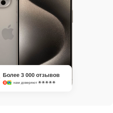
Более 3 000 отзывов
нам доверяют 🌟🌟🌟🌟🌟